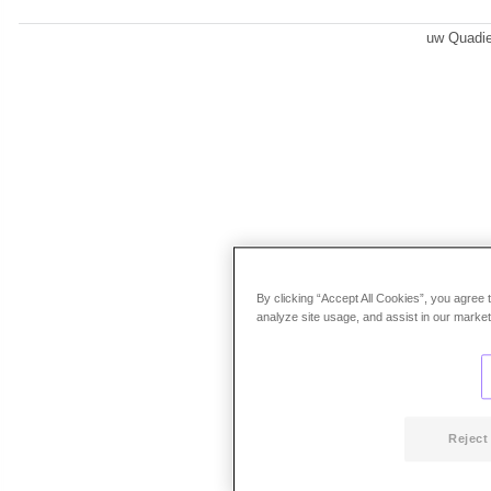
uw Quadi
By clicking “Accept All Cookies”, you agree 
analyze site usage, and assist in our marketi
Reject 