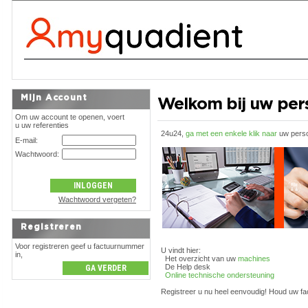
Mijn Account
Welkom bij uw pers
Om uw account te openen, voert
u uw referenties
24u24,
ga met een enkele klik naar
uw perso
E-mail:
Wachtwoord:
Wachtwoord vergeten?
Registreren
Voor registreren geef u factuurnummer
U vindt hier:
in,
Het overzicht van uw
machines
De Help desk
Online technische ondersteuning
Registreer u nu heel eenvoudig! Houd uw fa