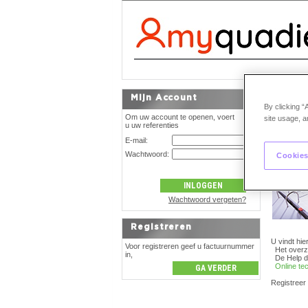
Welk
Mijn Account
By clicking “
Om uw account te openen, voert
site usage, a
24u24,
ga m
u uw referenties
E-mail:
Wachtwoord:
Cookies
Wachtwoord vergeten?
Registreren
U vindt hier
Voor registreren geef u factuurnummer
Het overz
in,
De Help d
Online te
Registreer