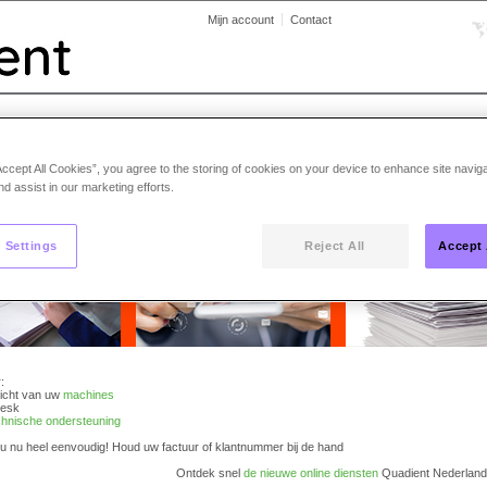
Mijn account
Contact
om bij uw persoonlijke financiele Quad
Accept All Cookies”, you agree to the storing of cookies on your device to enhance site navig
nd assist in our marketing efforts.
et een enkele klik naar
uw persoonlijke omgeving en vind onmiddellijk antwoord op uw vraag
 Settings
Reject All
Accept 
:
icht van uw
machines
esk
chnische ondersteuning
 u nu heel eenvoudig! Houd uw factuur of klantnummer bij de hand
Ontdek snel
de nieuwe online diensten
Quadient Nederland