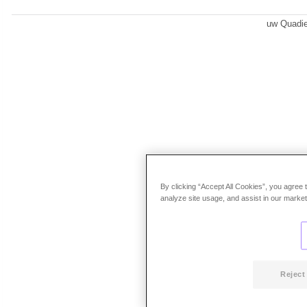
uw Quadi
By clicking “Accept All Cookies”, you agree 
analyze site usage, and assist in our marketi
Reject 