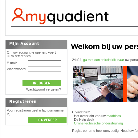
Mijn Account
Welkom bij uw pers
Om uw account te openen, voert
u uw referenties
24u24,
ga met een enkele klik naar
uw perso
E-mail:
Wachtwoord:
Wachtwoord vergeten?
Registreren
Voor registreren geef u factuurnummer
U vindt hier:
in,
Het overzicht van uw
machines
De Help desk
Online technische ondersteuning
Registreer u nu heel eenvoudig! Houd uw fa